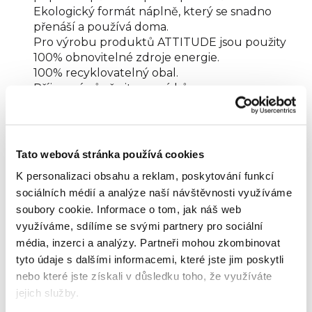
Ekologický formát náplně, který se snadno
přenáší a používá doma.
Pro výrobu produktů ATTITUDE jsou použity
100% obnovitelné zdroje energie.
100% recyklovatelný obal.
Příjemná vůně citronové kůry.
Použití
Nastříkejte na povrch. Pro maximální účinnost
Tato webová stránka používá cookies
nechte působit 10 až 15 minut a následně
K personalizaci obsahu a reklam, poskytování funkcí
opláchněte.
sociálních médií a analýze naší návštěvnosti využíváme
Před použitím vyzkoušejte na nenápadném
soubory cookie.
Informace o tom, jak náš web
místě. UCHOVÁVEJTE MIMO DOSAH DĚTÍ.
využíváme, sdílíme se svými partnery pro sociální
média, inzerci a analýzy.
Partneři mohou zkombinovat
Složení
tyto údaje s dalšími informacemi, které jste jim poskytli
nebo které jste získali v důsledku toho, že využíváte
<5% non-ionic surfactants (caprylyl glucoside,
myristyl glucoside). Contains also : Aqua / Water /
jejich služby.
Eau, Citric Acid, Propanediol, Sodium Hydroxide,