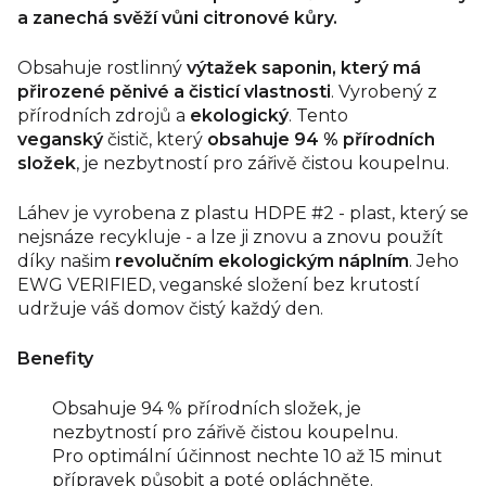
a zanechá svěží vůni citronové kůry.
Obsahuje rostlinný
výtažek saponin, který má
přirozené pěnivé a čisticí vlastnosti
. Vyrobený z
přírodních zdrojů a
ekologický
. Tento
veganský
čistič, který
obsahuje 94 % přírodních
složek
, je nezbytností pro zářivě čistou koupelnu.
Láhev je vyrobena z plastu HDPE #2 - plast, který se
nejsnáze recykluje - a lze ji znovu a znovu použít
díky našim
revolučním
ekologickým náplním
. Jeho
EWG VERIFIED, veganské složení bez krutostí
udržuje váš domov čistý každý den.
Benefity
Obsahuje 94 % přírodních složek, je
nezbytností pro zářivě čistou koupelnu.
Pro optimální účinnost nechte 10 až 15 minut
přípravek působit a poté opláchněte.