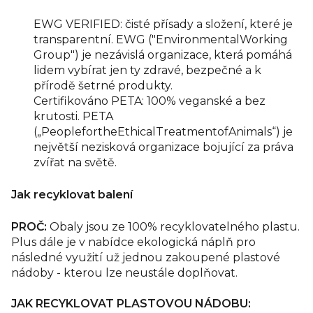
EWG VERIFIED: čisté přísady a složení, které je
transparentní. EWG ("EnvironmentalWorking
Group") je nezávislá organizace, která pomáhá
lidem vybírat jen ty zdravé, bezpečné a k
přírodě šetrné produkty.
Certifikováno PETA: 100% veganské a bez
krutosti. PETA
(„PeoplefortheEthicalTreatmentofAnimals“) je
největší nezisková organizace bojující za práva
zvířat na světě.
Jak recyklovat balení
PROČ:
Obaly jsou ze 100% recyklovatelného plastu.
Plus dále je v nabídce ekologická náplň pro
následné využití už jednou zakoupené plastové
nádoby - kterou lze neustále doplňovat.
JAK RECYKLOVAT PLASTOVOU NÁDOBU: