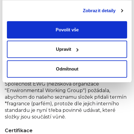
Xanthan Gum, Sapindus Mukorossi Fruit Extract,
Zobrazit detaily
Terpineol Acetate*, Terpineol*, Tetrahydrolinalool*,
Triethyl Citrate*, *fragrance (Parfum).
Povolit vše
Naše produkty se neustále vyvíjejí, proto se prosím
podívejte na obal produktu, kde najdete náš
nejpřesnější seznam složek.
Upravit
Upozorňujeme, že naše produkty vždy obsahovaly
vůně přírodního původu (kromě neparfemovaných
Odmítnout
produktů). Jediné, co se změnilo, je způsob, jakým
tyto informace zobrazujeme na našich obalech.
Společnost EWG (nezisková organizace
"Enwironmental Working Group") požádala,
abychom do našeho seznamu složek přidali termín
*fragrance (parfém), protože dle jejich interního
standardu je nyní třeba povinně udávat, které
složky jsou součástí vůně.
Certifikace