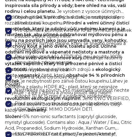
inspirovala síla přírody a vědy; bere ohled na vás, vaši
rodinu i celou planetu.
Je vyroben z vysoce účinných
rostlinných přísad, které díky své čistící a osvěžující síle
Obsahuje 94 % přírodních složek, je nezbytností pro
rozzáří celou vaší koupelnu.
zářivě čistou koupelnu.
Přírodní a velmi účinný čisticí
prostředek, který je odolný vůči vodnímu kameni a je
Pro optimální účinnost nechte 10 až 15 minut přípravek
navržen tak, aby účinně odstraňoval mýdlovou pěnu a
působit a poté opláchněte.
špínu na površích jako jsou umyvadla, vany, kohoutky,
Ekologický formát náplně, který se snadno přenáší a
sprchový kout a jeho dveře, toaletu apod. Účinně
používá doma.
odstraní mýdlové a vápenaté nečistoty a mastnoty a
Pro výrobu produktů ATTITUDE jsou použity 100%
zanechá svěží vůni citronové kůry.
Obsahuje rostlinný
obnovitelné zdroje energie.
výtažek saponin, který má přirozené pěnivé a čisticí
vlastnosti
. Vyrobený z přírodních zdrojů a
ekologický
.
100% recyklovatelný obal.
Tento
veganský
čistič, který
obsahuje 94 % přírodních
Příjemná vůně citronové kůry.
složek
, je nezbytností pro zářivě čistou koupelnu.
Láhev je
Použití
vyrobena z plastu HDPE #2 - plast, který se nejsnáze
Nastříkejte na povrch. Pro maximální účinnost nechte
recykluje - a lze ji znovu a znovu použít díky našim
působit 10 až 15 minut a následně opláchněte.
revolučním
ekologickým náplním
. Jeho EWG VERIFIED,
Před použitím vyzkoušejte na nenápadném místě.
veganské složení bez krutostí udržuje váš domov čistý
UCHOVÁVEJTE MIMO DOSAH DĚTÍ.
každý den.
Benefity
Složení
<5% non-ionic surfactants (caprylyl glucoside,
myristyl glucoside). Contains also : Aqua / Water / Eau, Citric
Acid, Propanediol, Sodium Hydroxide, Xanthan Gum,
Sapindus Mukorossi Fruit Extract, Terpineol Acetate*,
EWG VERIFIED: čisté přísady a složení, které je