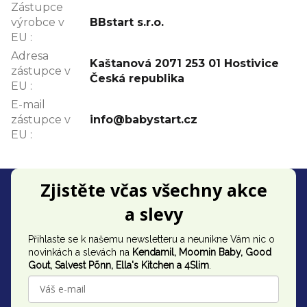
Zástupce
výrobce v
BBstart s.r.o.
EU
:
Adresa
Kaštanová 2071 253 01 Hostivice
zástupce v
Česká republika
EU
:
E-mail
zástupce v
info@babystart.cz
EU
:
Z
Zjistěte včas všechny akce
á
a slevy
p
Přihlaste se k našemu newsletteru a neunikne Vám nic o
a
novinkách a slevách na
Kendamil, Moomin Baby, Good
t
Gout,
Salvest Põnn
, Ella's Kitchen a 4Slim
.
í