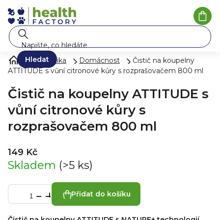
Přejít
na
Náku
koší
obsah
Hledat
Kosmetika
Domácnost
Čistič na koupelny
ATTITUDE s vůní citronové kůry s rozprašovačem 800 ml
Čistič na koupelny ATTITUDE s
vůní citronové kůry s
rozprašovačem 800 ml
149 Kč
Skladem
(>5 ks)
Přidat do košíku
Čistič na koupelny ATTITUDE s NATURE+ technologií