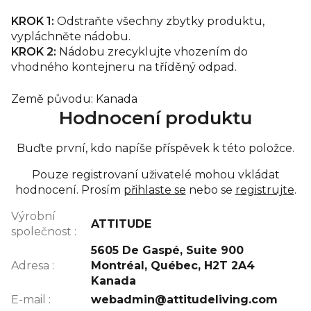
KROK 1:
Odstraňte všechny zbytky produktu,
vypláchněte nádobu.
KROK 2:
Nádobu zrecyklujte vhozením do
vhodného kontejneru na tříděný odpad.
Země původu: Kanada
Hodnocení produktu
Buďte první, kdo napíše příspěvek k této položce.
Pouze registrovaní uživatelé mohou vkládat
hodnocení. Prosím
přihlaste se
nebo se
registrujte
.
Výrobní
ATTITUDE
společnost
:
5605 De Gaspé, Suite 900
Adresa
:
Montréal, Québec, H2T 2A4
Kanada
E-mail
:
webadmin@attitudeliving.com