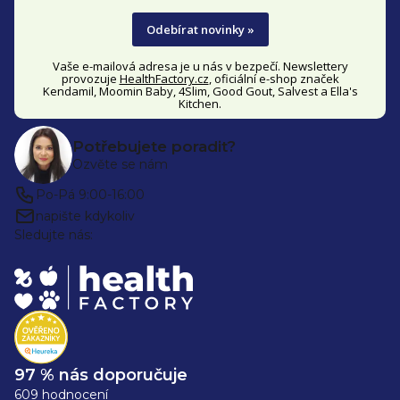
Odebírat novinky »
Vaše e-mailová adresa je u nás v bezpečí. Newslettery
provozuje
HealthFactory.cz
, oficiální
e-shop
značek
Kendamil, Moomin Baby, 4Slim, Good Gout, Salvest a Ella's
Kitchen.
Potřebujete poradit?
Ozvěte se nám
Po-Pá 9:00-16:00
napište kdykoliv
Sledujte nás:
97 % nás doporučuje
609 hodnocení