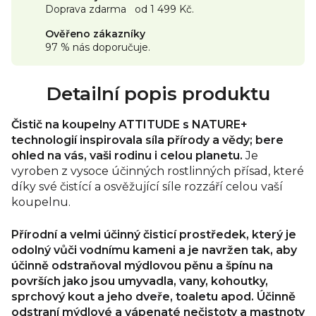
Doprava zdarma od 1 499 Kč.
Ověřeno zákazníky
97 % nás doporučuje.
Detailní popis produktu
Čistič na koupelny ATTITUDE s NATURE+
technologií inspirovala síla přírody a vědy; bere
ohled na vás, vaši rodinu i celou planetu.
Je
vyroben z vysoce účinných rostlinných přísad, které
díky své čistící a osvěžující síle rozzáří celou vaší
koupelnu.
Přírodní a velmi účinný čisticí prostředek, který je
odolný vůči vodnímu kameni a je navržen tak, aby
účinně odstraňoval mýdlovou pěnu a špínu na
površích jako jsou umyvadla, vany, kohoutky,
sprchový kout a jeho dveře, toaletu apod. Účinně
odstraní mýdlové a vápenaté nečistoty a mastnoty