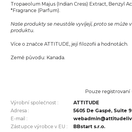
Tropaeolum Majus (Indian Cress) Extract, Benzyl Acet
*Fragrance (Parfum).
Naše produkty se neustále vyvíjejí, proto se může 
produktu.
Více o značce ATTITUDE, její filozofii a hodnotách.
Země původu: Kanada.
Pouze registrovaní
Výrobní společnost
:
ATTITUDE
Adresa
:
5605 De Gaspé, Suite 
E-mail
:
webadmin@attitudeli
Zástupce výrobce v EU
:
BBstart s.r.o.