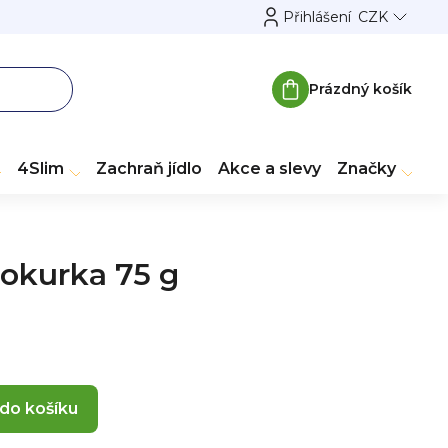
Přihlášení
CZK
Prázdný košík
Nákupní
košík
4Slim
Zachraň jídlo
Akce a slevy
Značky
 okurka 75 g
 do košíku