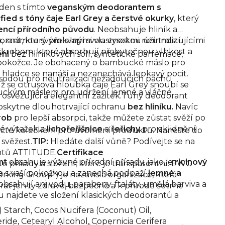
 den s tímto
veganským deodorantem s
ied s tóny čaje Earl Grey a čerstvé okurky
, který
encí přírodního původu
. Neobsahuje hliník a
 známou svými silnými vlastnostmi neutralizujícími
orant, který překvapí svou vysokou účinností
škrobem, které absorbují přebytečnou vlhkost a
ení
bez hliníkových solí, syntetické parfemace,
 pokožce. Je obohacený o bambucké máslo pro
, hladce se nanáší a nezanechává lepkavý pocit.
 sodou pro neutralizaci nežádoucích pachů
íž se citrusová hloubka čaje Earl Grey snoubí se
kým máslem pro udržení jemné a vláčné
 osvěžující a elegantní zážitek.
Tuhý deodorant
poskytne dlouhotrvající ochranu
bez hliníku.
Navíc
rob
pro lepší absorpci, takže můžete zůstat svěží po
ké výtažek
z
lichořeřišnice
a
řeřichy
pro zklidnění
čte kolečkem pro uvolnění produktu. Naneste do
svěžest.
TIP:
Hledáte další vůně? Podívejte se na
antů ATTITUDE.
Certifikace
nt
obsahuje výživné přírodní přísady, jako je
ricinový
é přísady a složení, které je transparentní. EWG
ne
s vaší pokožkou a zanechá podpaží
jemné a
king Group") je nezávislá organizace, která
obsahují ani vodu, parabeny, ftaláty, umělá barviva a
at jen ty zdravé, bezpečné a k přírodě šetrné
u najdete ve složení klasických deodorantů a
 Starch, Cocos Nucifera (Coconut) Oil,
eride, Cetearyl Alcohol, Copernicia Cerifera