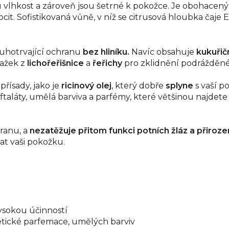
vlhkost a zároveň jsou šetrné k pokožce. Je obohacený
it. Sofistikovaná vůně, v níž se citrusová hloubka čaje E
ouhotrvající ochranu
bez hliníku.
Navíc obsahuje
kukuřič
tažek
z
lichořeřišnice
a
řeřichy
pro zklidnění podrážděné
přísady, jako je
ricinový olej
, který dobře
splyne
s vaší 
 ftaláty, umělá barviva a parfémy, které většinou najdet
ranu, a
nezatěžuje přitom funkci potních žláz a přiroz
at vaši pokožku.
ysokou účinností
tetické parfemace, umělých barviv