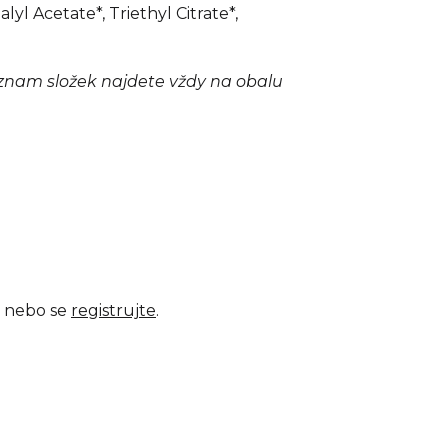
yl Acetate*, Triethyl Citrate*,
seznam složek najdete vždy na obalu
nebo se
registrujte
.