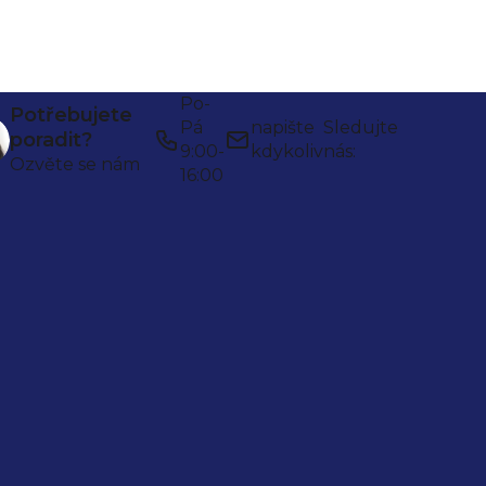
Po-
Potřebujete
Pá
napište
Sledujte
poradit?
9:00-
kdykoliv
nás:
Ozvěte se nám
16:00