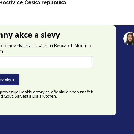
Hostivice Česká republika
chny akce a slevy
ic o novinkách a slevách na
Kendamil, Moomin
im
.
ovinky »
y provozuje
HealthFactory.cz
, oficiální
e-shop
značek
 Gout, Salvest a Ella's Kitchen.