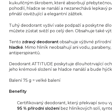
kukuřičným škrobem, které absorbují přebytečnou 
pohodlí, hladce se nanáší a nezanechává lepkavý poc
přináší osvěžující a elegantní zážitek.
Tuhý deodorant vyživí vaše podpaží a poskytne dl
můžete zůstat svěží po celý den. Obsahuje také vý
Tento
zdravý deodorant
obsahuje výživné přírodní 
hladké
. Mimo hliník neobsahují ani vodu, parabeny,
antiperspirantů.
Deodorant ATTITUDE poskytuje dlouhotrvající och
jeho krémové složení se hladce nanáší a bude hýčk
Balení 75 g = velké balení
Benefity
Certifikovaný deodorant, který překvapí svou v
95 % přírodní složení
bez hliníkových solí, syn