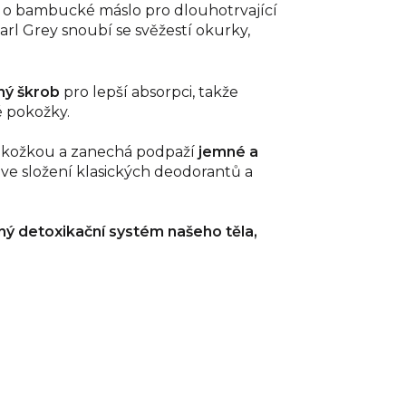
 o bambucké máslo pro dlouhotrvající
arl Grey snoubí se svěžestí okurky,
ný škrob
pro lepší absorpci, takže
 pokožky.
pokožkou a zanechá podpaží
jemné a
e ve složení klasických deodorantů a
ený detoxikační systém našeho těla,