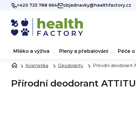
Přejít
+420 725 788 664
objednavky@healthfactory.cz
na
obsah
Mléko a výživa
Pleny a přebalování
Péče o 
Kosmetika
Deodoranty
Přírodní deodorant 
Přírodní deodorant ATTITUD