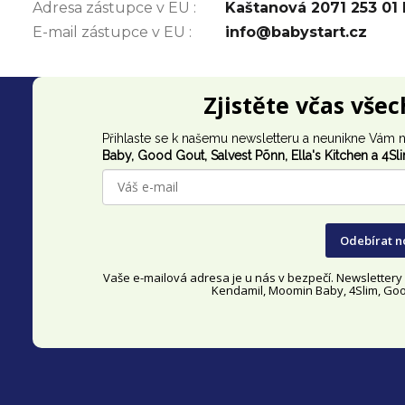
Adresa zástupce v EU
:
Kaštanová 2071 253 01 
E-mail zástupce v EU
:
info@babystart.cz
Z
Zjistěte včas vše
á
Přihlaste se k našemu newsletteru a neunikne Vám n
p
Baby, Good Gout,
Salvest Põnn
, Ella's Kitchen a 4Sl
a
t
Odebírat n
í
Vaše e-mailová adresa je u nás v bezpečí. Newsletter
Kendamil, Moomin Baby, 4Slim, Good