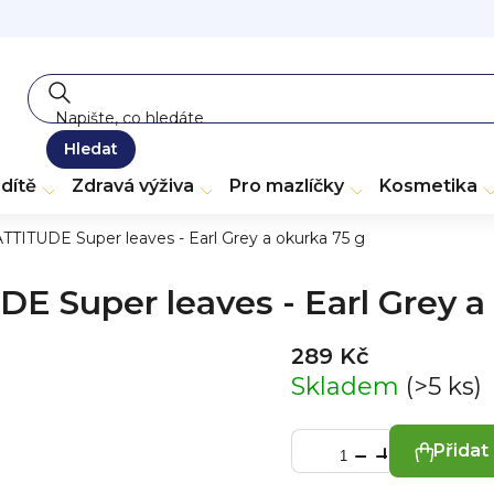
Hledat
dítě
Zdravá výživa
Pro mazlíčky
Kosmetika
ATTITUDE Super leaves - Earl Grey a okurka 75 g
E Super leaves - Earl Grey a
289 Kč
Skladem
(>5 ks)
Přidat