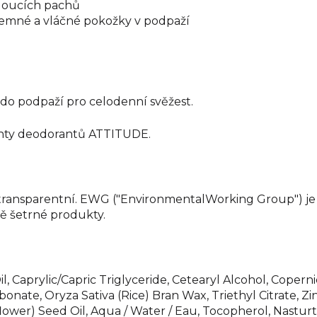
ádoucích pachů
mné a vláčné pokožky v podpaží
o podpaží pro celodenní svěžest.
ianty deodorantů ATTITUDE.
e transparentní. EWG ("EnvironmentalWorking Group") je
dě šetrné produkty.
, Caprylic/Capric Triglyceride, Cetearyl Alcohol, Copern
nate, Oryza Sativa (Rice) Bran Wax, Triethyl Citrate, Z
wer) Seed Oil, Aqua / Water / Eau, Tocopherol, Nasturti