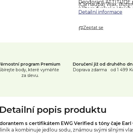
Deodorant ATTITUDE po
(Carnauba) Wax, Butyr
přitom funkci potních 
Bicarbonate, Oryza Sati
Detailní informace
jeho krémové složení s
Ricinoleate, Magnesiu
Annuus (Sunflower) See
Zeptat se
Balení 75 g = velké bal
Officinale (Watercress)
Benzyl Acetate*, Cis-3-
Benefity
Acetate*, Triethyl Citr
vyvíjejí, proto se může
Nejpřesnější seznam s
značce ATTITUDE, její f
Věrnostní program Premium
Doručení již od druhého d
Sbírejte body, které vyměňte
Doprava zdarma od 1 499 K
za slevu.
Detailní popis produktu
rantem s certifikátem EWG Verified s tóny čaje Earl 
liník a kombinuje jedlou sodu, známou svými silnými vlas