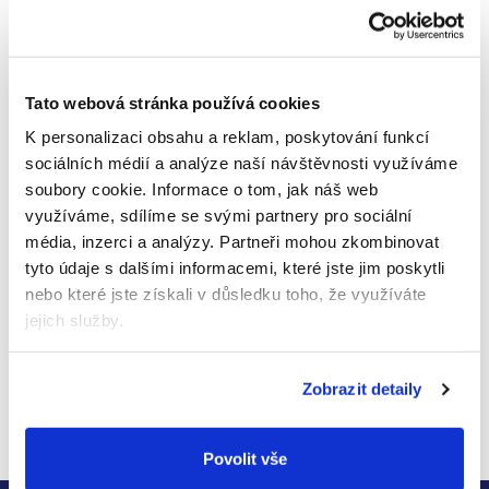
účinných látek a minerálních krystalů po dobu 24
hodin.Zabraňuje vzniku baktérii, které způsobují
zápach. Je vyroben světově ojedinělým způsobem z
přírodních krystalů a vydrží více než 1 rok. Vhodný
pro ženy i pro muže Bez barviv a konzervačních
Tato webová stránka používá cookies
látek. Vhodný i pro velmi citlivou pokožku. Návod k
K personalizaci obsahu a reklam, poskytování funkcí
použití: krystal namočte vodou a několikrát potřete
sociálních médií a analýze naší návštěvnosti využíváme
pokožku, tím získáte celodenní ochranu před
soubory cookie.
Informace o tom, jak náš web
zápachem potu. Po použití očistěte a nechte
využíváme, sdílíme se svými partnery pro sociální
uschnout KAMENEC - čistě přírodní krystalická
látka bez chemických konzervantů. Spolehlivě
média, inzerci a analýzy.
Partneři mohou zkombinovat
zastavuje krvácení z drobných ran
tyto údaje s dalšími informacemi, které jste jim poskytli
Hodnocení produktu
nebo které jste získali v důsledku toho, že využíváte
jejich služby.
Buďte první, kdo napíše příspěvek k této položce.
Pouze registrovaní uživatelé mohou vkládat
Zobrazit detaily
hodnocení. Prosím
přihlaste se
nebo se
registrujte
.
Povolit vše