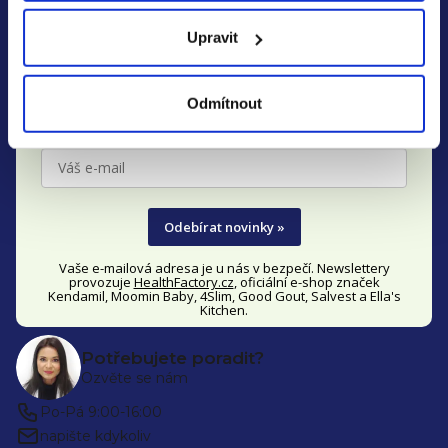
Z
Zjistěte včas všechny akce
á
Upravit
a slevy
p
Přihlaste se k našemu newsletteru a neunikne Vám nic o
a
Odmítnout
novinkách a slevách na
Kendamil, Moomin Baby, Good
t
Gout,
Salvest Põnn
, Ella's Kitchen a 4Slim
.
í
Odebírat novinky »
Vaše e-mailová adresa je u nás v bezpečí. Newslettery
provozuje
HealthFactory.cz
, oficiální
e-shop
značek
Kendamil, Moomin Baby, 4Slim, Good Gout, Salvest a Ella's
Kitchen.
Potřebujete poradit?
Ozvěte se nám
Po-Pá 9:00-16:00
napište kdykoliv