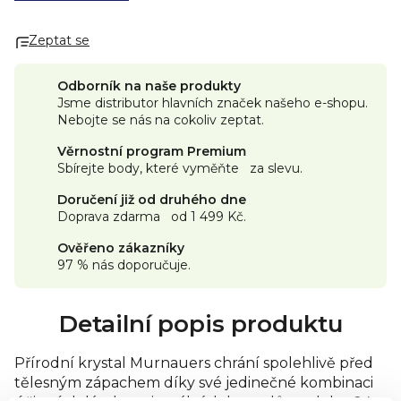
ojedinělým způsobem z přírodních krystalů a vydrží více než
1 rok. Vhodný pro ženy i pro muže Bez barviv a
Zeptat se
konzervačních látek. Vhodný i pro velmi citlivou pokožku.
Návod k použití: krystal namočte vodou a několikrát potřete
pokožku, tím získáte celodenní ochranu před zápachem
Odborník na naše produkty
potu. Po použití očistěte a nechte uschnout KAMENEC -
Jsme distributor hlavních značek našeho e-shopu.
čistě přírodní krystalická látka bez chemických konzervantů.
Nebojte se nás na cokoliv zeptat.
Spolehlivě zastavuje krvácení z drobných ran
Věrnostní program Premium
Sbírejte body, které vyměňte za slevu.
Doručení již od druhého dne
Doprava zdarma od 1 499 Kč.
Ověřeno zákazníky
97 % nás doporučuje.
Detailní popis produktu
Přírodní krystal Murnauers chrání spolehlivě před
tělesným zápachem díky své jedinečné kombinaci