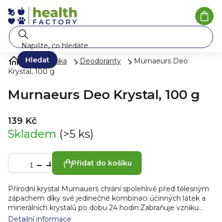
Přejít
na
Náku
koší
obsah
Hledat
Kosmetika
Deodoranty
Murnaeurs Deo
Krystal, 100 g
Murnaeurs Deo Krystal, 100 g
139 Kč
Skladem
(>5 ks)
Přidat do košíku
Přírodní krystal Murnauers chrání spolehlivě před tělesným
zápachem díky své jedinečné kombinaci účinných látek a
minerálních krystalů po dobu 24 hodin.Zabraňuje vzniku
baktérii, které způsobují zápach. Je vyroben světově
Detailní informace