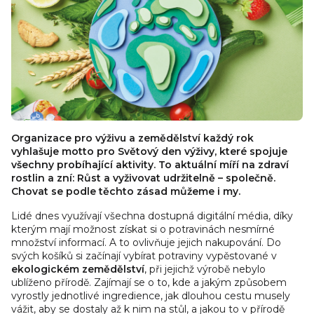
Organizace pro výživu a zemědělství každý rok
vyhlašuje motto pro Světový den výživy, které spojuje
všechny probíhající aktivity. To aktuální míří na zdraví
rostlin a zní: Růst a vyživovat udržitelně – společně.
Chovat se podle těchto zásad můžeme i my.
Lidé dnes využívají všechna dostupná digitální média, díky
kterým mají možnost získat si o potravinách nesmírné
množství informací. A to ovlivňuje jejich nakupování. Do
svých košíků si začínají vybírat potraviny vypěstované v
ekologickém zemědělství
, při jejichž výrobě nebylo
ublíženo přírodě. Zajímají se o to, kde a jakým způsobem
vyrostly jednotlivé ingredience, jak dlouhou cestu musely
vážit, aby se dostaly až k nim na stůl, a jakou to v přírodě