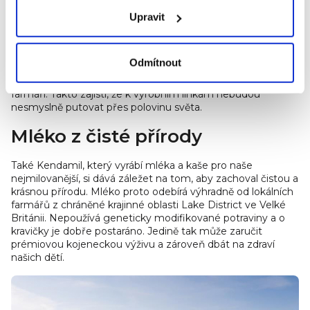
Snižujeme uhlíkovou stopu
Upravit
Dětské příkmy
Põnn
, ovocné kapsičky
Muuti
, polévky
Prestó
a ovocná pyré
Smushie
spadají pod estonskou
Odmítnout
značku
Salvest
. Ta do svých výrobků používá výhradě bio
ovoce a zeleninu vypěstovanou ekologicky lokálními
farmáři. Takto zajistí, že k výrobním linkám nebudou
nesmyslně putovat přes polovinu světa.
Mléko z čisté přírody
Také Kendamil, který vyrábí mléka a kaše pro naše
nejmilovanější, si dává záležet na tom, aby zachoval čistou a
krásnou přírodu. Mléko proto odebírá výhradně od lokálních
farmářů z chráněné krajinné oblasti Lake District ve Velké
Británii. Nepoužívá geneticky modifikované potraviny a o
kravičky je dobře postaráno. Jedině tak může zaručit
prémiovou kojeneckou výživu a zároveň dbát na zdraví
našich dětí.