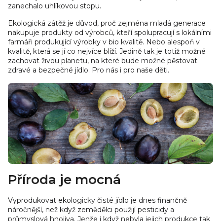
zanechalo uhlíkovou stopu.
Ekologická zátěž je důvod, proč zejména mladá generace
nakupuje produkty od výrobců, kteří spolupracují s lokálními
farmáři produkující výrobky v bio kvalitě. Nebo alespoň v
kvalitě, která se jí co nejvíce blíží. Jedině tak je totiž možné
zachovat živou planetu, na které bude možné pěstovat
zdravé a bezpečné jídlo. Pro nás i pro naše děti.
Příroda je mocná
Vyprodukovat ekologicky čisté jídlo je dnes finančně
náročnější, než když zemědělci použijí pesticidy a
průmyslová hnojiva. Jenže i když nebyla jejich produkce tak