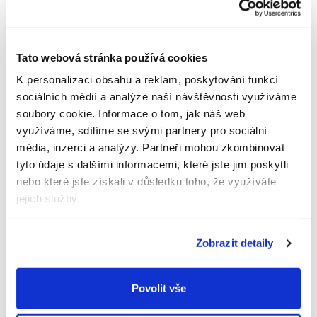
Existují značky, které se rozhodly udělat ještě víc. Například
výrobce chutných dětských jídel Good Gout se kromě
ekologické výroby rozhodl přispívat také na nápravu škod,
Tato webová stránka používá cookies
které jiní lidé napáchali. Vymyslel proto sušenky
BIO
Citronová zvířátka
,
BIO Máslová zvířátka
a
BIO Máslová
K personalizaci obsahu a reklam, poskytování funkcí
zvířátka polomáčená v hořké čokoládě
, z jejichž prodeje
sociálních médií a analýze naší návštěvnosti využíváme
daruje 5 % nadaci GoodPlanet. Ta je využije na záchranu
soubory cookie.
Informace o tom, jak náš web
mořského ekosystému v okolí ostrova Mauricius nebo na
využíváme, sdílíme se svými partnery pro sociální
zlepšení životních podmínek slonů v Botswaně. A do této
dobročinné aktivity zapojil i všechny děti a jejich rodiče,
média, inzerci a analýzy.
Partneři mohou zkombinovat
které tyto dobroty mlsají. Protože právě oni můžou
tyto údaje s dalšími informacemi, které jste jim poskytli
zakoupením sušenek přispívat také.
nebo které jste získali v důsledku toho, že využíváte
jejich služby.
Zobrazit detaily
Povolit vše