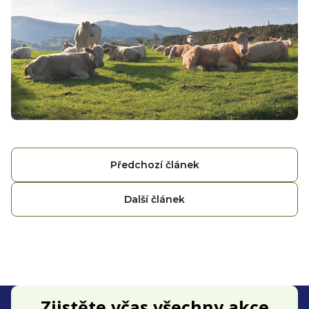
Předchozí článek
Další článek
Z
Zjistěte včas všechny akce