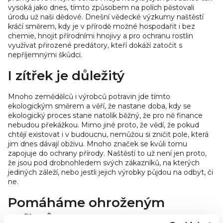
vysoká jako dnes, tímto způsobem na polích pěstovali
úrodu už naši dědové. Dnešní vědecké výzkumy naštěstí
kráčí směrem, kdy je v přírodě možné hospodařit i bez
chemie, hnojit přírodními hnojivy a pro ochranu rostlin
využívat přirozené predátory, kteří dokáží zatočit s
nepříjemnými škůdci.
I zítřek je důležitý
Mnoho zemědělců i výrobců potravin jde tímto
ekologickým směrem a věří, že nastane doba, kdy se
ekologický proces stane natolik běžný, že pro ně finance
nebudou překážkou. Mimo jiné proto, že vědí, že pokud
chtějí existovat i v budoucnu, nemůžou si zničit pole, která
jim dnes dávají obživu. Mnoho značek se kvůli tomu
zapojuje do ochrany přírody. Naštěstí to už není jen proto,
že jsou pod drobnohledem svých zákazníků, na kterých
jediných záleží, nebo jestli jejich výrobky půjdou na odbyt, či
ne.
Pomáháme ohroženým
zvířatům