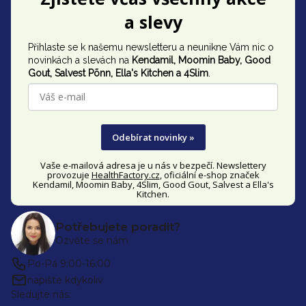
á
a slevy
p
Přihlaste se k našemu newsletteru a neunikne Vám nic o
a
novinkách a slevách na
Kendamil, Moomin Baby, Good
t
Gout,
Salvest Põnn
, Ella's Kitchen a 4Slim
.
í
Odebírat novinky »
Vaše e-mailová adresa je u nás v bezpečí. Newslettery
provozuje
HealthFactory.cz
, oficiální
e-shop
značek
Kendamil, Moomin Baby, 4Slim, Good Gout, Salvest a Ella's
Kitchen.
Potřebujete poradit?
Ozvěte se nám
Po-Pá 9:00-16:00
napište kdykoliv
Sledujte nás: