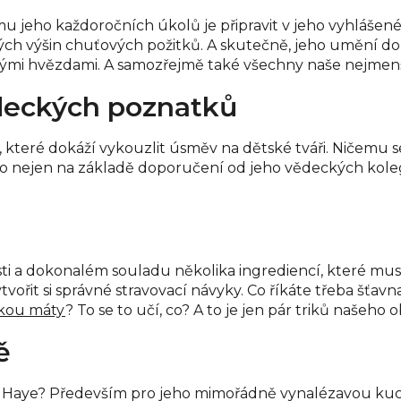
 jeho každoročních úkolů je připravit v jeho vyhlášené
tných výšin chuťových požitků. A skutečně, jeho umění 
skými hvězdami. A samozřejmě také všechny naše nejmenš
ědeckých poznatků
ty, které dokáží vykouzlit úsměv na dětské tváři. Ničem
to nejen na základě doporučení od jeho vědeckých kolegů
i a dokonalém souladu několika ingrediencí, které musí 
tvořit si správné stravovací návyky. Co říkáte třeba š
škou máty
? To se to učí, co? A to je jen pár triků našeho
ě
ha Haye? Především pro jeho mimořádně vynalézavou kuc