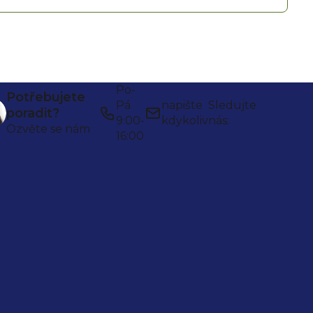
Po-
Potřebujete
Pá
napište
Sledujte
poradit?
9:00-
kdykoliv
nás:
Ozvěte se nám
16:00