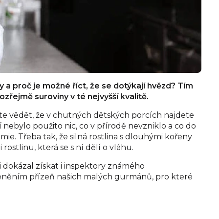
y a proč je možné říct, že se dotýkají hvězd? Tím
řejmě suroviny v té nejvyšší kvalitě.
ste vědět, že v chutných dětských porcích najdete
 nebylo použito nic, co v přírodě nevzniklo a co do
ie. Třeba tak, že silná rostlina s dlouhými kořeny
ostlinu, která se s ní dělí o vláhu.
si dokázal získat i inspektory známého
 oceněním přízeň našich malých gurmánů, pro které