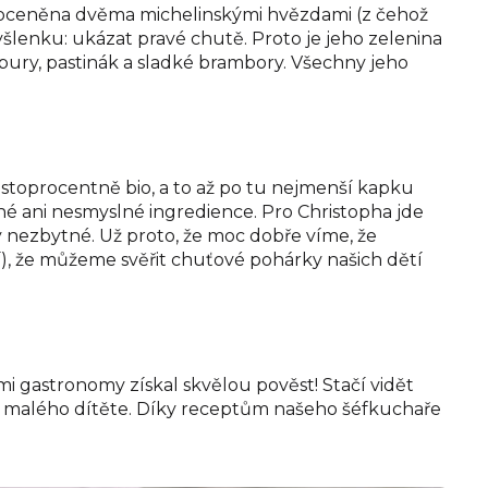
a oceněna dvěma michelinskými hvězdami (z čehož
šlenku: ukázat pravé chutě. Proto je jeho zelenina
nambury, pastinák a sladké brambory. Všechny jeho
stoprocentně bio, a to až po tu nejmenší kapku
vné ani nesmyslné ingredience. Pro Christopha jde
y nezbytné. Už proto, že moc dobře víme, že
ní), že můžeme svěřit chuťové pohárky našich dětí
 gastronomy získal skvělou pověst! Stačí vidět
jich malého dítěte. Díky receptům našeho šéfkuchaře