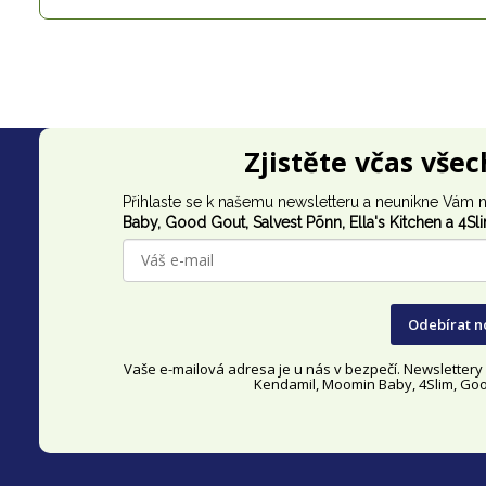
Z
Zjistěte včas vše
á
Přihlaste se k našemu newsletteru a neunikne Vám n
p
Baby, Good Gout,
Salvest Põnn
, Ella's Kitchen a 4Sl
a
t
Odebírat n
í
Vaše e-mailová adresa je u nás v bezpečí. Newsletter
Kendamil, Moomin Baby, 4Slim, Good