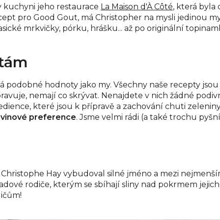
 v kuchyni jeho restaurace
La Maison d'À Côté
, která byl
cept pro Good Gout, má Christopher na mysli jedinou my
 klasické mrkvičky, pórku, hrášku... až po originální topi
otám
má podobné hodnoty jako my. Všechny naše recepty jsou 
řipravuje, nemají co skrývat. Nenajdete v nich žádné podi
edience, které jsou k přípravě a zachování chuti zelenin
vinové preference
. Jsme velmi rádi (a také trochu pyš
 Christophe Hay vybudoval silné jméno a mezi nejmenšími
 hladové rodiče, kterým se sbíhají sliny nad pokrmem je
dičům!