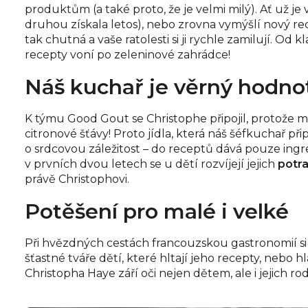
produktům (a také proto, že je velmi milý). Ať už je
druhou získala letos), nebo zrovna vymýšlí nový re
tak chutná a vaše ratolesti si ji rychle zamilují. Od
recepty voní po zeleninové zahrádce!
Náš kuchař je věrný hodn
K týmu Good Gout se Christophe připojil, protože 
citronové šťávy! Proto jídla, která náš šéfkuchař p
o srdcovou záležitost – do receptů dává pouze ingr
v prvních dvou letech se u dětí rozvíjejí jejich
potra
právě Christophovi.
Potěšení pro malé i velké
Při hvězdných cestách francouzskou gastronomií si
šťastné tváře dětí, které hltají jeho recepty, nebo
Christopha Haye září oči nejen dětem, ale i jejich ro