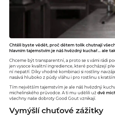
Chtěli byste vědět, proč dětem tolik chutnají všec
hlavním tajemstvím je náš hvězdný kuchař… ale tak
Chceme být transparentní, a proto se s vámi rádi po
jen vysoce kvalitní ingredience, které pocházejí př
ní nepatří. Díky vhodné kombinaci si rostliny navzá
nasává hluboko z půdy vláhu i pro rostlinu s kratšími
Tím největším tajemstvím je ale náš hvězdný kuch
michelinského průvodce. A ti mu udělili už
dvě mic
všechny naše dobroty Good Gout vznikají.
Vymýšlí chuťové zážitky