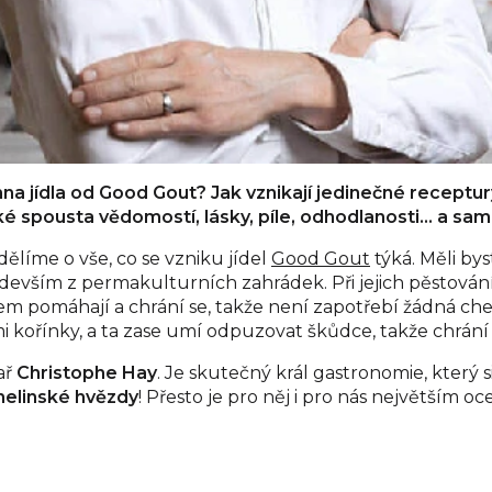
hna jídla od Good Gout? Jak vznikají jedinečné receptur
é spousta vědomostí, lásky, píle, odhodlanosti… a samoz
dělíme o vše, co se vzniku jídel
Good Gout
týká. Měli by
edevším z permakulturních zahrádek. Při jejich pěstování
jem pomáhají a chrání se, takže není zapotřebí žádná chem
 kořínky, a ta zase umí odpuzovat škůdce, takže chrání i r
ař
Christophe Hay
. Je skutečný král gastronomie, který 
helinské hvězdy
! Přesto je pro něj i pro nás největším