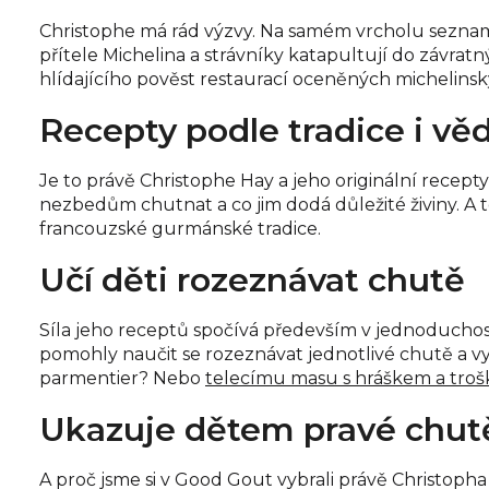
Christophe má rád výzvy. Na samém vrcholu seznamu
přítele Michelina a strávníky katapultují do závra
hlídajícího pověst restaurací oceněných michelin
Recepty podle tradice i v
Je to právě Christophe Hay a jeho originální recep
nezbedům chutnat a co jim dodá důležité živiny. A 
francouzské gurmánské tradice.
Učí děti rozeznávat chutě
Síla jeho receptů spočívá především v jednoduchost
pomohly naučit se rozeznávat jednotlivé chutě a vy
parmentier? Nebo
telecímu masu s hráškem a tro
Ukazuje dětem pravé chut
A proč jsme si v Good Gout vybrali právě Christop