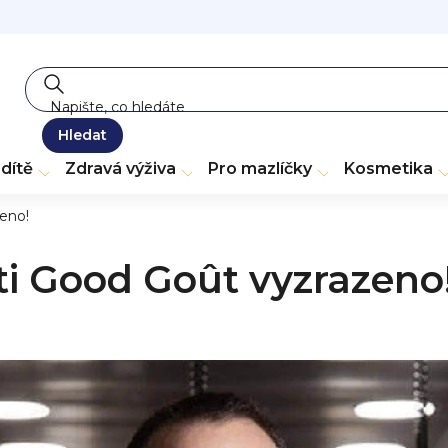
Hledat
dítě
Zdravá výživa
Pro mazlíčky
Kosmetika
eno!
ti Good Goût vyzrazeno