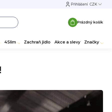
Přihlášení
CZK
Prázdný košík
Nákupní
košík
4Slim
Zachraň jídlo
Akce a slevy
Značky
!