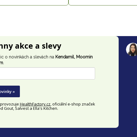
chny akce a slevy
ic o novinkách a slevách na
Kendamil, Moomin
im
.
ovinky »
y provozuje
HealthFactory.cz
, oficiální
e-shop
značek
 Gout, Salvest a Ella's Kitchen.