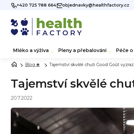
Přejít
+420 725 788 664
objednavky@healthfactory.cz
na
obsah
Mléko a výživa
Pleny a přebalování
Péče o 
Blog ❀
Tajemství skvělé chuti Good Goût vyzraz
Tajemství skvělé chu
20.7.2022