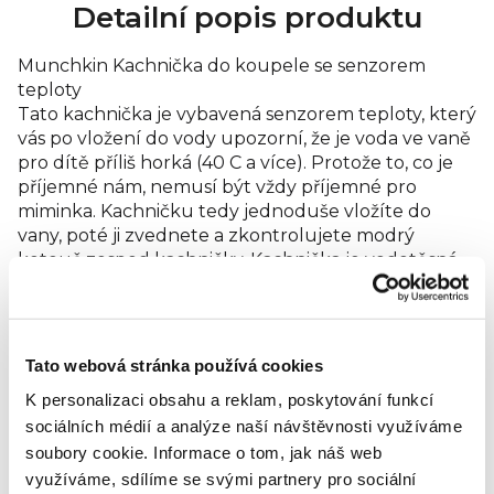
Detailní popis produktu
Munchkin Kachnička do koupele se senzorem
teploty
Tato kachnička je vybavená senzorem teploty, který
vás po vložení do vody upozorní, že je voda ve vaně
pro dítě příliš horká (40 C a více). Protože to, co je
příjemné nám, nemusí být vždy příjemné pro
miminka. Kachničku tedy jednoduše vložíte do
vany, poté ji zvednete a zkontrolujete modrý
kotouč zespod kachničky. Kachnička je vodotěsná,
odolná proti plísním a pro miminko bude i tou
nejlepší hračkou a kamarádem při koupání!
Hlavní vlastnosti:
•senzor teploty
Tato webová stránka používá cookies
•odolná proti plísním
K personalizaci obsahu a reklam, poskytování funkcí
•hračka do vody
sociálních médií a analýze naší návštěvnosti využíváme
Hodnocení produktu
soubory cookie.
Informace o tom, jak náš web
využíváme, sdílíme se svými partnery pro sociální
Buďte první, kdo napíše příspěvek k této položce.