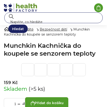
Přejít
na
Náku
koší
obsah
Hledat
Péče o dítě
Bezpečnost dětí
Munchkin
Kachnička do koupele se senzorem teploty
Munchkin Kachnička do
koupele se senzorem teploty
159 Kč
Skladem
(>5 ks)
Přidat do košíku