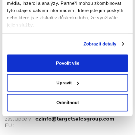
média, inzerci a analýzy.
Partneři mohou zkombinovat
Pouze registrovaní uživatelé mohou vkládat
tyto údaje s dalšími informacemi, které jste jim poskytli
hodnocení. Prosím
přihlaste se
nebo se
registrujte
.
nebo které jste získali v důsledku toho, že využíváte
jejich služby.
Výrobní
společnost
Mayborn
:
Zobrazit detaily
Balliol Business Park, Newcastle
Adresa
:
upon Tyne NE12 8EW, Spojené
království
Povolit vše
Zástupce
výrobce v
Target Sales s.r.o.
EU
:
Upravit
Adresa
zástupce v
Na Příkopě 18, 110 00 Praha 1
Odmítnout
EU
:
E-mail
zástupce v
czinfo@targetsalesgroup.com
EU
: