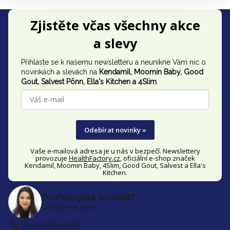
Z
Zjistěte včas všechny akce
á
a slevy
p
Přihlaste se k našemu newsletteru a neunikne Vám nic o
a
novinkách a slevách na
Kendamil, Moomin Baby, Good
t
Gout,
Salvest Põnn
, Ella's Kitchen a 4Slim
.
í
Odebírat novinky »
Vaše e-mailová adresa je u nás v bezpečí. Newslettery
provozuje
HealthFactory.cz
, oficiální
e-shop
značek
Kendamil, Moomin Baby, 4Slim, Good Gout, Salvest a Ella's
Kitchen.
Potřebujete poradit?
Ozvěte se nám
Po-Pá 9:00-16:00