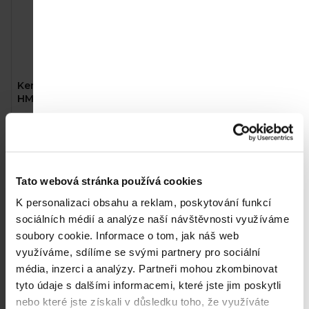
Průměrné
Kendamil Nature 3
Kendamil Premium 3
hodnocení
HMO+ (800 g)
HMO+ (800 g)
produktu
679 Kč
529 Kč
Měrná
Měrná
848,75 Kč / 1 kg
661,25 Kč / 1 kg
je
cena:
cena:
5,0
Do košíku
Do košíku
z
5
Tato webová stránka používá cookies
hvězdiček.
Dlouhodobě snížená cena
K personalizaci obsahu a reklam, poskytování funkcí
sociálních médií a analýze naší návštěvnosti využíváme
soubory cookie.
Informace o tom, jak náš web
využíváme, sdílíme se svými partnery pro sociální
média, inzerci a analýzy.
Partneři mohou zkombinovat
tyto údaje s dalšími informacemi, které jste jim poskytli
nebo které jste získali v důsledku toho, že využíváte