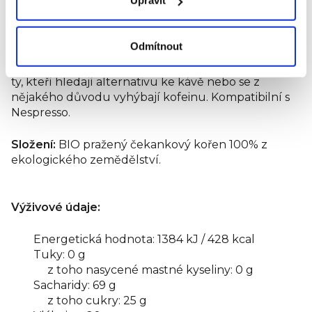
Upravit
Přírodní cereální nápoj v kapslích ze 100% BIO
čekanky. BEZ LEPKU. Jemně karamelizovaná chuť s
nahořklými tóny. Na rozdíl od bezkofeinové kávy,
Odmítnout
která prochází chemickou dekofeinizací, jsou
kapsle Melta přirozeně bez kofeinu. Ideální jsou pro
ty, kteří hledají alternativu ke kávě nebo se z
nějakého důvodu vyhýbají kofeinu. Kompatibilní s
Nespresso.
Složení:
BIO pražený čekankový kořen 100% z
ekologického zemědělství.
Výživové údaje:
Energetická hodnota: 1384 kJ / 428 kcal
Tuky: 0 g
z toho nasycené mastné kyseliny: 0 g
Sacharidy: 69 g
z toho cukry: 25 g