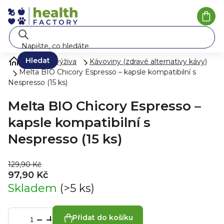
Přejít
na
Náku
koší
obsah
Hledat
Zdravá výživa
Kávoviny (zdravé alternativy kávy)
Melta BIO Chicory Espresso – kapsle kompatibilní s
Nespresso (15 ks)
Melta BIO Chicory Espresso –
kapsle kompatibilní s
Nespresso (15 ks)
129,90 Kč
97,90 Kč
Skladem
(>5 ks)
Přidat do košíku