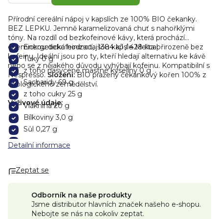
Přírodní cereální nápoj v kapslích ze 100% BIO čekanky.
BEZ LEPKU. Jemně karamelizovaná chuť s nahořklými
tóny. Na rozdíl od bezkofeinové kávy, která prochází
chemickou dekofeinizací, jsou kapsle Melta přirozeně bez
Energetická hodnota 1384 kJ / 428 kcal
kofeinu. Ideální jsou pro ty, kteří hledají alternativu ke kávě
Tuky 0 g
nebo se z nějakého důvodu vyhýbají kofeinu. Kompatibilní s
z toho nasycené mastné kyseliny 0 g
Nespresso.
Složení:
BIO pražený čekankový kořen 100% z
Sacharidy 69 g
ekologického zemědělství.
z toho cukry 25 g
Výživové údaje:
Vláknina 20 g
Bílkoviny 3,0 g
Sůl 0,27 g
Detailní informace
Zeptat se
Odborník na naše produkty
Jsme distributor hlavních značek našeho e-shopu.
Nebojte se nás na cokoliv zeptat.