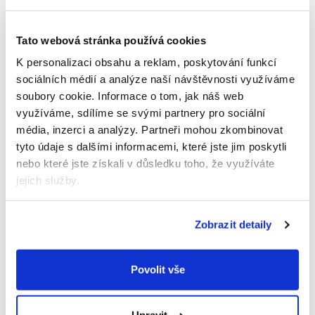
4,4
5,0
Do košíku
Do košíku
z
z
5
5
Tato webová stránka používá cookies
hvězdiček.
hvězdiček.
Akce
K personalizaci obsahu a reklam, poskytování funkcí
sociálních médií a analýze naší návštěvnosti využíváme
soubory cookie.
Informace o tom, jak náš web
využíváme, sdílíme se svými partnery pro sociální
média, inzerci a analýzy.
Partneři mohou zkombinovat
tyto údaje s dalšími informacemi, které jste jim poskytli
nebo které jste získali v důsledku toho, že využíváte
jejich služby.
Průměrné
Melta Čekafé směs (120
hodnocení
g)
produktu
Zobrazit detaily
76 Kč
Měrná
63,33 Kč / 100 g
je
cena:
4,8
Do košíku
z
Povolit vše
5
Detailní popis produktu
hvězdiček.