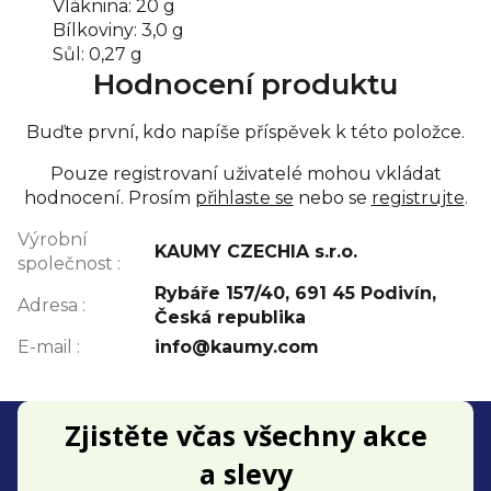
Vláknina: 20 g
Bílkoviny: 3,0 g
Sůl: 0,27 g
Hodnocení produktu
Buďte první, kdo napíše příspěvek k této položce.
Pouze registrovaní uživatelé mohou vkládat
hodnocení. Prosím
přihlaste se
nebo se
registrujte
.
Výrobní
KAUMY CZECHIA s.r.o.
společnost
:
Rybáře 157/40, 691 45 Podivín,
Adresa
:
Česká republika
E-mail
:
info@kaumy.com
Z
Zjistěte včas všechny akce
á
a slevy
p