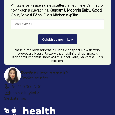
Přihlaste se k našemu newsletteru a neunikne Vám nic o
a
novinkách a slevách na
Kendamil, Moomin Baby, Good
t
Gout,
Salvest Põnn
, Ella's Kitchen a 4Slim
.
í
Odebírat novinky »
Vaše e-mailová adresa je u nás v bezpečí. Newslettery
provozuje
HealthFactory.cz
, oficiální
e-shop
značek
Kendamil, Moomin Baby, 4Slim, Good Gout, Salvest a Ella's
Kitchen.
Potřebujete poradit?
Ozvěte se nám
Po-Pá 9:00-16:00
napište kdykoliv
Sledujte nás: