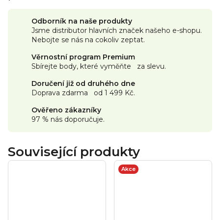
(min. 98 %), zvlhčující látka glycerol, karamel, sukralóza
(0,1%).
Odborník na naše produkty
Výživové údaje na 100 g:
Jsme distributor hlavních značek našeho e-shopu.
Nebojte se nás na cokoliv zeptat.
Věrnostní program Premium
Sbírejte body, které vyměňte za slevu.
Doručení již od druhého dne
Doprava zdarma od 1 499 Kč.
Ověřeno zákazníky
97 % nás doporučuje.
Související produkty
Akce