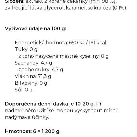
Složení
: extrakt z kořene čekanky (min. 98 %),
zvlhčující látka glycerol, karamel, sukralóza (0,1%).
Výživové údaje na 100 g:
Energetická hodnota: 650 kJ / 161 kcal
Tuky: 0 g
z toho nasycené mastné kyseliny: 0 g
Sacharidy: 4,7 g
z toho cukry: 4,7 g
Vláknina: 71,3 g
Bílkoviny: 0 g
Sůl: 0 g
Doporučená denní dávka je 10-20 g.
Při
nadměrném užití se mohou vyskytnout mírně
nadýmavé účinky.
Hmotnost: 6 × 1 200 g.