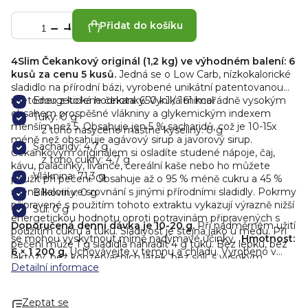
Přidat do košíku
4Slim Čekankový originál (1,2 kg) ve výhodném balení: 6
kusů za cenu 5 kusů.
Jedná se o Low Carb, nízkokalorické
sladidlo na přírodní bázi, vyrobené unikátní patentovanou
metodou z kořene čekanky. Vyniká mimořádně vysokým
Energetická hodnota: 650 kJ / 161 kcal
obsahem prospěšné vlákniny a glykemickým indexem
Tuky: 0 g
menším než 5. Obsahuje jen 5 % sacharidů, což je 10-15x
z toho nasycené mastné kyseliny: 0 g
méně než obsahuje agávový sirup a javorový sirup.
Sacharidy: 4,7 g
Čekankovým originálem si osladíte studené nápoje, čaj,
z toho cukry: 4,7 g
kávu, palačinky, lívance, cereální kaše nebo ho můžete
Vláknina: 71,3 g
použít při pečení. Obsahuje až o 95 % méně cukru a 45 %
méně kalorií ve srovnání s jinými přírodními sladidly.
Pokrmy
Bílkoviny: 0 g
připravené s použitím tohoto extraktu vykazují výrazně nižší
Sůl: 0 g
energetickou hodnotu oproti potravinám připravených s
Doporučená denní dávka je 10-20 g.
Při nadměrném užití
použitím cukru a tuku. Sladivost je stejná jako u medu. Při
se mohou vyskytnout mírně nadýmavé účinky.
Hmotnost:
pečení může 1 g sladidla nahradit 4 g tuku.
Bez lepku, bez
6 × 1 200 g.
Uchovávejte v temnu a chladu.
Vyrobeno v
laktózy, bez konzervačních látek, bez soli, s vysokým
České republice.
Detailní informace
obsahem vlákniny, se sníženou energetickou hodnotou.
Vhodné pro vegany.
Stolní sladidlo na bázi extraktu z
čekanky a sukralózy.
Složení
: extrakt z kořene čekanky
Zeptat se