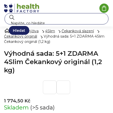
Přejít
na
Náku
koší
obsah
Hledat
Zdravá výživa
4Slim
Čekanková slazení
Čekankový originál
Výhodná sada: 5+1 ZDARMA 4Slim
Čekankový originál (1,2 kg)
Výhodná sada: 5+1 ZDARMA
4Slim Čekankový originál (1,2
kg)
1 774,50 Kč
Skladem
(>5 sada)