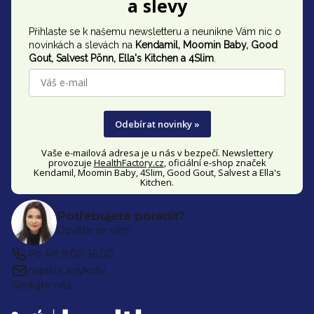
a slevy
p
Přihlaste se k našemu newsletteru a neunikne Vám nic o
a
novinkách a slevách na
Kendamil, Moomin Baby, Good
t
Gout,
Salvest Põnn
, Ella's Kitchen a 4Slim
.
í
Odebírat novinky »
Vaše e-mailová adresa je u nás v bezpečí. Newslettery
provozuje
HealthFactory.cz
, oficiální
e-shop
značek
Kendamil, Moomin Baby, 4Slim, Good Gout, Salvest a Ella's
Kitchen.
Potřebujete poradit?
Ozvěte se nám
Po-Pá 9:00-16:00
napište kdykoliv
Sledujte nás: