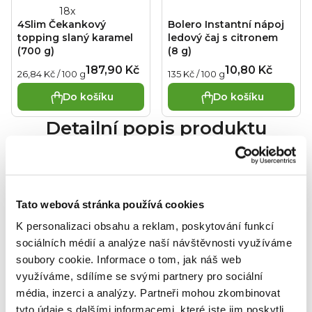
Průměrné
4Slim Čekankový
Bolero Instantní nápoj
hodnocení
topping slaný karamel
ledový čaj s citronem
produktu
(700 g)
(8 g)
je
187,90 Kč
10,80 Kč
Měrná
Měrná
26,84 Kč / 100 g
135 Kč / 100 g
4,8
cena:
cena:
z
Do košíku
Do košíku
5
Detailní popis produktu
hvězdiček.
4Slim Čekankový originál (1,2 kg) ve výhodném
balení: 6 kusů za cenu 5 kusů.
Tato webová stránka používá cookies
Jedná se o Low Carb, nízkokalorické sladidlo na
přírodní bázi, vyrobené unikátní patentovanou
K personalizaci obsahu a reklam, poskytování funkcí
metodou z kořene čekanky. Vyniká mimořádně
sociálních médií a analýze naší návštěvnosti využíváme
vysokým obsahem prospěšné vlákniny a
soubory cookie.
Informace o tom, jak náš web
glykemickým indexem menším než 5. Obsahuje jen
využíváme, sdílíme se svými partnery pro sociální
5 % sacharidů, což je 10-15x méně než obsahuje
média, inzerci a analýzy.
Partneři mohou zkombinovat
agávový sirup a javorový sirup.
tyto údaje s dalšími informacemi, které jste jim poskytli