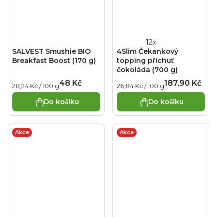
Průměrné
SALVEST Smushie BIO
4Slim Čekankový
hodnocení
Breakfast Boost (170 g)
topping příchuť
produktu
čokoláda (700 g)
je
48 Kč
187,90 Kč
Měrná
Měrná
28,24 Kč / 100 g
26,84 Kč / 100 g
4,7
cena:
cena:
z
Do košíku
Do košíku
5
hvězdiček.
Akce
Akce