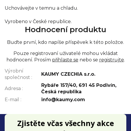
Uchovávejte v temnu a chladu.
Vyrobeno v České republice.
Hodnocení produktu
Buďte první, kdo napíše příspěvek k této položce.
Pouze registrovaní uživatelé mohou vkládat
hodnocení. Prosím
přihlaste se
nebo se
registrujte
.
Výrobní
KAUMY CZECHIA s.r.o.
společnost
:
Rybáře 157/40, 691 45 Podivín,
Adresa
:
Česká republika
E-mail
:
info@kaumy.com
Z
Zjistěte včas všechny akce
á