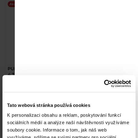
V
Akce
ý
p
i
s
p
r
PUROX Prací gel Color
o
4,3l (143 praní)
d
161 Kč
u
Do košíku
k
Tato webová stránka používá cookies
t
1
položek celkem
K personalizaci obsahu a reklam, poskytování funkcí
O
sociálních médií a analýze naší návštěvnosti využíváme
ů
v
soubory cookie.
Informace o tom, jak náš web
l
využíváme, sdílíme se svými partnery pro sociální