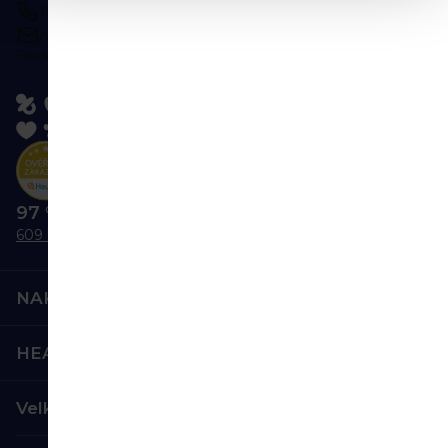
Po-Pá 9:00-16:00
napište kdykoliv
Sledujte nás:
97 % nás doporučuje
609 hodnocení
NAKUPOVÁNÍ
HEALTHFACTORY.CZ
Velkoobchod