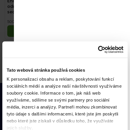
Enduro Yupee Červené
o
odrážedlo, výška
sedadla 26 cm, nosnost
d
do 25 kg, od 12 měsíců
500 Kč
Měrná
500 Kč / 1 ks
u
cena:
Do košíku
k
t
1
položek celkem
O
ů
v
l
Tato webová stránka používá cookies
á
K personalizaci obsahu a reklam, poskytování funkcí
d
Z
sociálních médií a analýze naší návštěvnosti využíváme
a
Zjistěte včas všechny akce
soubory cookie.
Informace o tom, jak náš web
á
c
a slevy
využíváme, sdílíme se svými partnery pro sociální
í
p
média, inzerci a analýzy.
Partneři mohou zkombinovat
p
Přihlaste se k našemu newsletteru a neunikne Vám nic o
tyto údaje s dalšími informacemi, které jste jim poskytli
a
r
novinkách a slevách na
Kendamil, Moomin Baby, Good
nebo které jste získali v důsledku toho, že využíváte
t
Gout,
Salvest Põnn
, Ella's Kitchen a 4Slim
.
v
jejich služby.