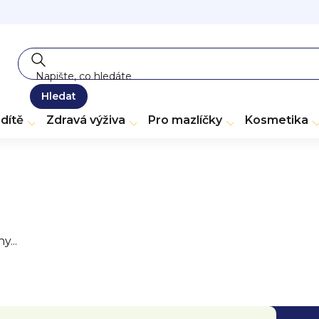
Hledat
dítě
Zdravá výživa
Pro mazlíčky
Kosmetika
...