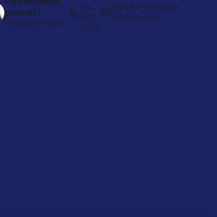
Potřebujete
Pá
napište
Sledujte
poradit?
9:00-
kdykoliv
nás:
Ozvěte se nám
16:00