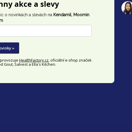
chny akce a slevy
ic o novinkách a slevách na
Kendamil, Moomin
im
.
ovinky »
y provozuje
HealthFactory.cz
, oficiální
e-shop
značek
 Gout, Salvest a Ella's Kitchen.