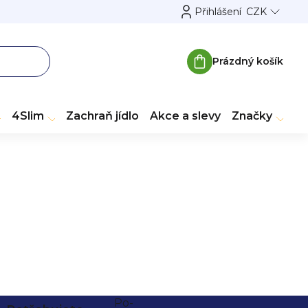
Přihlášení
CZK
Prázdný košík
Nákupní
košík
4Slim
Zachraň jídlo
Akce a slevy
Značky
Po-