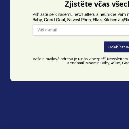
Z
Zjistěte včas vše
á
Přihlaste se k našemu newsletteru a neunikne Vám n
p
Baby, Good Gout,
Salvest Põnn
, Ella's Kitchen a 4Sl
a
t
Odebírat n
í
Vaše e-mailová adresa je u nás v bezpečí. Newsletter
Kendamil, Moomin Baby, 4Slim, Good