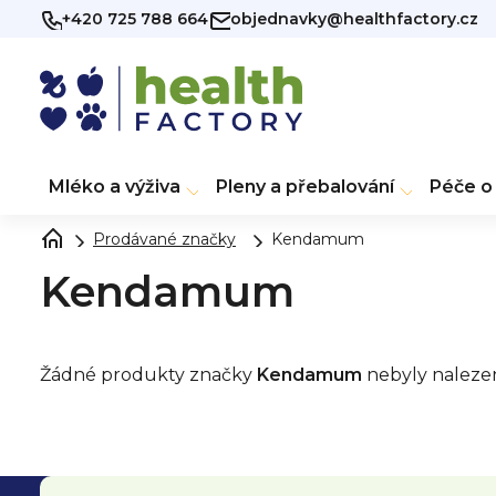
Přejít
+420 725 788 664
objednavky@healthfactory.cz
na
obsah
Mléko a výživa
Pleny a přebalování
Péče o 
Prodávané značky
Kendamum
Kendamum
Žádné produkty značky
Kendamum
nebyly nalezeny