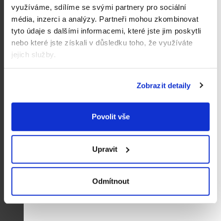
využíváme, sdílíme se svými partnery pro sociální
média, inzerci a analýzy.
Partneři mohou zkombinovat
tyto údaje s dalšími informacemi, které jste jim poskytli
nebo které jste získali v důsledku toho, že využíváte
jejich služby.
Zobrazit detaily
Povolit vše
Tommee Tippee
Ultimate Fit DECO
silikonový dudlík 0–6 m,
2 ks, BOY , více
Upravit
189 Kč
barevných variant
Do košíku
Odmítnout
7
položek celkem
O
v