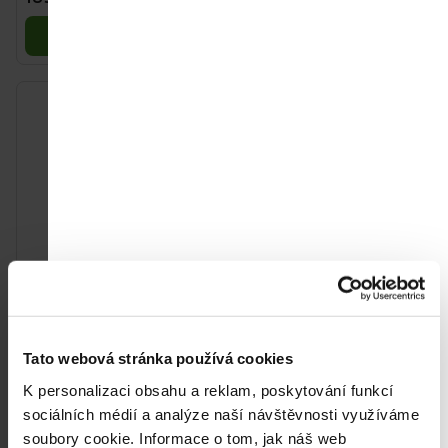
barevných variant
barevných variant
Do košíku
Do košíku
Tommee Tippee
Tommee Tippee
Ultimate Fit DECO
Ultimate Fit DECO
silikonový dudlík 6-18 m,
silikonový dudlík 18-36
Tato webová stránka používá cookies
2 ks, GIRL, více
m, 2 ks, BOY, více
189 Kč
189 Kč
barevných variant
barevných variant
K personalizaci obsahu a reklam, poskytování funkcí
Do košíku
Do košíku
sociálních médií a analýze naší návštěvnosti využíváme
soubory cookie.
Informace o tom, jak náš web