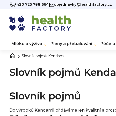
Přejít
+420 725 788 664
objednavky@healthfactory.cz
na
obsah
Mléko a výživa
Pleny a přebalování
Péče o 
Slovník pojmů Kendamil
Slovník pojmů Kenda
Slovník pojmů
Do výrobků Kendamil přidáváme jen kvalitní a prosp