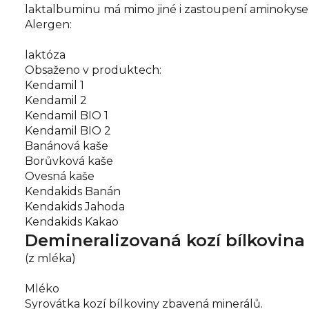
laktalbuminu má mimo jiné i zastoupení aminokysel
Alergen:
laktóza
Obsaženo v produktech:
Kendamil 1
Kendamil 2
Kendamil BIO 1
Kendamil BIO 2
Banánová kaše
Borůvková kaše
Ovesná kaše
Kendakids Banán
Kendakids Jahoda
Kendakids Kakao
Demineralizovaná kozí bílkovina
(z mléka)
Mléko
Syrovátka kozí bílkoviny zbavená minerálů.