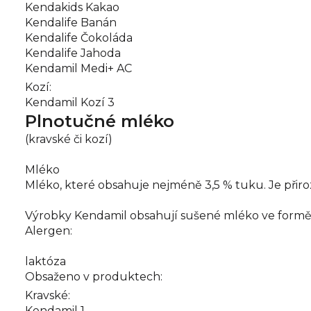
Kendakids Kakao
Kendalife Banán
Kendalife Čokoláda
Kendalife Jahoda
Kendamil Medi+ AC
Kozí:
Kendamil Kozí 3
Plnotučné mléko
(kravské či kozí)
Mléko
Mléko, které obsahuje nejméně 3,5 % tuku. Je přiroz
Výrobky Kendamil obsahují sušené mléko ve formě
Alergen:
laktóza
Obsaženo v produktech:
Kravské:
Kendamil 1