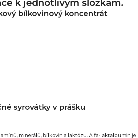
ace k jednotlivým složkám.
kový bílkovinový koncentrát
né syrovátky v prášku
amínů, minerálů, bílkovin a laktózu. Alfa-laktalbumin je