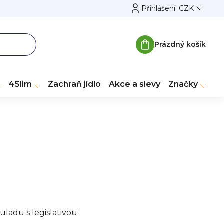
Přihlášení
CZK
Prázdný košík
Nákupní
košík
4Slim
Zachraň jídlo
Akce a slevy
Značky
ladu s legislativou.