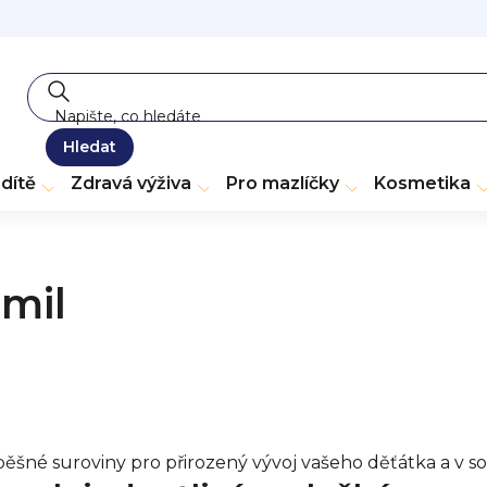
Hledat
dítě
Zdravá výživa
Pro mazlíčky
Kosmetika
mil
ěšné suroviny pro přirozený vývoj vašeho děťátka a v sou