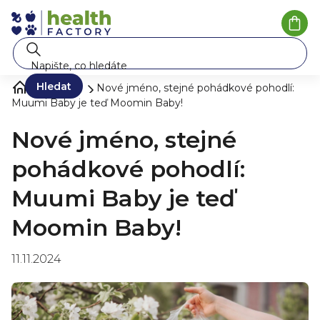
Přejít
na
Náku
koší
obsah
Hledat
Blog ❀
Nové jméno, stejné pohádkové pohodlí:
Muumi Baby je teď Moomin Baby!
Nové jméno, stejné
pohádkové pohodlí:
Muumi Baby je teď
Moomin Baby!
11.11.2024