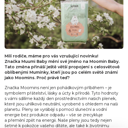
Milí rodiče, máme pro vás vzrušující novinku!
Značka Muumi Baby mění své jméno na Moomin Baby.
Tato změna přináší ještě větší propojení s celosvětově
oblíbenými Mumínky, kteří jsou po celém světě známí
jako Moomins. Proč právě teď?
Značka Moomins není jen pohádkovým příběhem – je
symbolem přátelství, lásky a úcty k přírodě. Tyto hodnoty
s vámi sdílíme každý den prostřednictvím našich plenek,
které jsou uhlíkově neutrální, vyrobené s ohledem na naši
planetu. Pleny se vyrábějí s pomocí sluneční a vodní
energie bez produkce odpadu – vše se zrecykluje
a přemění zpět na energii. Naše pleny jsou tedy nejen
šetrné k pokožce vašeho dítěte, ale také k životnímu