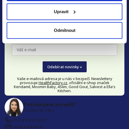
Z
Zjistěte včas všechny akce
á
Upravit
a slevy
p
Přihlaste se k našemu newsletteru a neunikne Vám nic o
a
Odmítnout
novinkách a slevách na
Kendamil, Moomin Baby, Good
t
Gout,
Salvest Põnn
, Ella's Kitchen a 4Slim
.
í
Odebírat novinky »
Vaše e-mailová adresa je u nás v bezpečí. Newslettery
provozuje
HealthFactory.cz
, oficiální
e-shop
značek
Kendamil, Moomin Baby, 4Slim, Good Gout, Salvest a Ella's
Kitchen.
Potřebujete poradit?
Ozvěte se nám
Po-Pá 9:00-16:00
napište kdykoliv