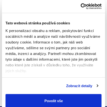
prostředí.
Prostřednictvím změny na Moomin Baby chceme ukázat,
že stejně jako Mumínci věříme v udržitelnost a péči o naši
planetu. Chceme být globální značkou, která přináší stejný
Tato webová stránka používá cookies
komfort a kvalitu po celém světě.
K personalizaci obsahu a reklam, poskytování funkcí
Měníme jen jméno, ale zůstáváme těmi, kteří se starají
sociálních médií a analýze naší návštěvnosti využíváme
o pohodlí vašeho dítěte s pohádkovou láskou a péčí.
Nové
jméno, stejné pohádkové pohodlí
– Muumi Baby je teď
soubory cookie.
Informace o tom, jak náš web
Moomin Baby
!
využíváme, sdílíme se svými partnery pro sociální
média, inzerci a analýzy.
Partneři mohou zkombinovat
tyto údaje s dalšími informacemi, které jste jim poskytli
Předchozí článek
nebo které jste získali v důsledku toho, že využíváte
jejich služby.
Další článek
Zobrazit detaily
Povolit vše