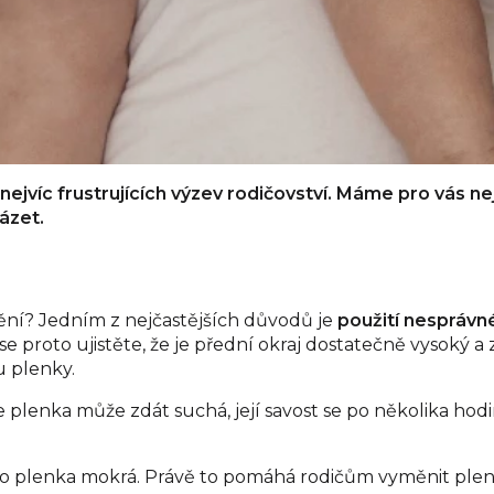
jvíc frustrujících výzev rodičovství. Máme pro vás neje
ázet.
mění? Jedním z nejčastějších důvodů je
použití nesprávn
 proto ujistěte, že je přední okraj dostatečně vysoký a 
u plenky.
e plenka může zdát suchá, její savost se po několika ho
 jeho plenka mokrá. Právě to pomáhá rodičům vyměnit ple