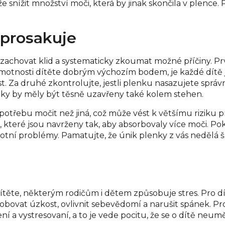
e snížit množství moči, která by jinak skončila v plence
 prosakuje
zachovat klid a systematicky zkoumat možné příčiny. Prv
hmotnosti dítěte dobrým výchozím bodem, je každé dítě ji
t. Za druhé zkontrolujte, jestli plenku nasazujete sprá
enky by měly být těsně uzavřeny také kolem stehen.
potřebu močit než jiná, což může vést k většímu riziku pr
které jsou navrženy tak, aby absorbovaly více moči. Pok
otní problémy. Pamatujte, že únik plenky z vás nedělá š
ítěte, některým rodičům i dětem způsobuje stres. Pro d
vat úzkost, ovlivnit sebevědomí a narušit spánek. Pro 
í a vystresovaní, a to je vede pocitu, že se o dítě neuměj