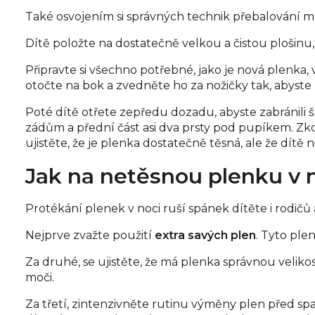
Také osvojením si správných technik přebalování m
Dítě položte na dostatečně velkou a čistou plošinu,
Připravte si všechno potřebné, jako je nová plenka
otočte na bok a zvedněte ho za nožičky tak, abyste
Poté dítě otřete zepředu dozadu, abyste zabránili 
zádům a přední část asi dva prsty pod pupíkem. Zk
ujistěte, že je plenka dostatečně těsná, ale že dítě n
Jak na netěsnou plenku v 
Protékání plenek v noci ruší spánek dítěte i rodičů
Nejprve zvažte použití
extra
savých
plen
. Tyto ple
Za druhé, se ujistěte, že má plenka správnou veliko
moči.
Za třetí, zintenzivněte rutinu výměny plen před sp