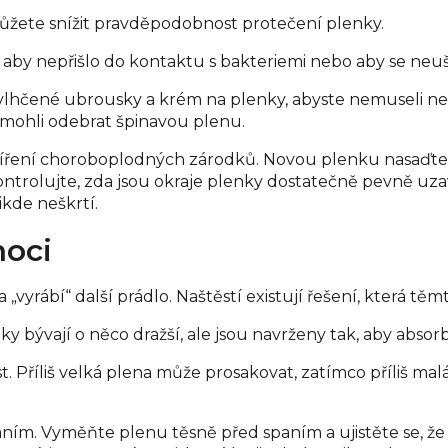
ůžete snížit pravděpodobnost protečení plenky.
 aby nepřišlo do kontaktu s bakteriemi nebo aby se neušp
, vlhčené ubrousky a krém na plenky, abyste nemuseli ne
 mohli odebrat špinavou plenu.
šíření choroboplodných zárodků. Novou plenku nasaďte m
ontrolujte, zda jsou okraje plenky dostatečně pevně uza
ikde neškrtí.
noci
 a „vyrábí“ další prádlo. Naštěstí existují řešení, která
nky bývají o něco dražší, ale jsou navrženy tak, aby absor
st. Příliš velká plena může prosakovat, zatímco příliš 
aním. Vyměňte plenu těsně před spaním a ujistěte se, že