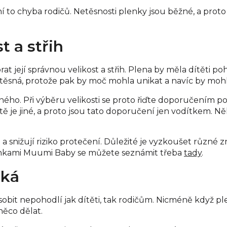
ní to chyba rodičů. Netěsnosti plenky jsou běžné, a pro
t a střih
brat její správnou velikost a střih. Plena by měla dítěti 
š těsná, protože pak by moč mohla unikat a navíc by mo
 jiného. Při výběru velikosti se proto řiďte doporučením
je jiné, a proto jsou tato doporučení jen vodítkem. Něk
 a snižují riziko protečení. Důležité je vyzkoušet různé 
enkami Muumi Baby se můžete seznámit třeba
tady
.
éká
bit nepohodlí jak dítěti, tak rodičům. Nicméně když ple
něco dělat.