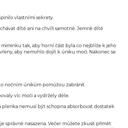
inilo vlastními sekrety.
chávat dítě ani na chvíli samotné. Jemně dítě
iminku tak, aby horní část byla co nejblíže k jeho
vřeny, aby nemohlo dojít k úniku moči. Nakonec se
 těmto nočním únikům pomůžou zabránit.
bovaly víc moči a vydržely déle.
malá plenka nemusí být schopna absorbovat dostatek
 je správně nasazena. Večer můžete zkusit přimět