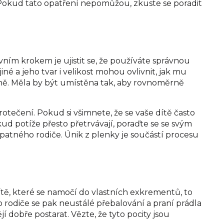
. Pokud tato opatření nepomůžou, zkuste se poradit
ním krokem je ujistit se, že používáte správnou
né a jeho tvar i velikost mohou ovlivnit, jak mu
vně. Měla by být umístěna tak, aby rovnoměrně
otečení. Pokud si všimnete, že se vaše dítě často
ud potíže přesto přetrvávají, poraďte se se svým
patného rodiče. Únik z plenky je součástí procesu
ítě, které se namočí do vlastních exkrementů, to
rodiče se pak neustálé přebalování a praní prádla
í dobře postarat. Vězte, že tyto pocity jsou