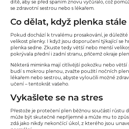
dítě, aby se před spaním znovu vyčůralo, což pomůž
se zdravotní sestrou nebo s lékařem.
Co dělat, když plenka stále
Pokud dochází k trvalému prosakování, je důležité 
velikost plenky. I když jsou doporučení týkající se 
plenka sedne. Zkuste tedy větší nebo menší velikos
pokrývala přední i zadní stranu, přičemž okraje pl
Některá miminka mají citlivější pokožku nebo větší 
budí s mokrou plenou, zvažte použití nočních plen, 
lékařem nebo sestrou, abyste vyloučili možné zdrav
učení – tentokrát vašeho.
Vykašlete se na stres
Přestože je protečení plen běžnou součástí růstu d
může být skutečně nepříjemné a může mu to způsobo
zdá jako nikdy nekončící úkol, z kterého jsou unaven