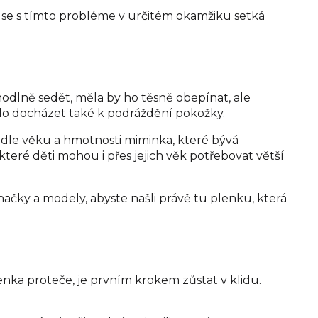
to se s tímto probléme v určitém okamžiku setká
pohodlně sedět, měla by ho těsně obepínat, ale
hlo docházet také k podráždění pokožky.
 podle věku a hmotnosti miminka, které bývá
teré děti mohou i přes jejich věk potřebovat větší
značky a modely, abyste našli právě tu plenku, která
nka proteče, je prvním krokem zůstat v klidu.