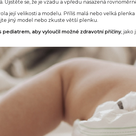
 Ujistěte se, že je vzadu a vpředu nasazená rovnoměrně a n
a její velikosti a modelu. Příliš malá nebo velká plenk
te jiný model nebo zkuste větší plenku.
s pediatrem, aby vyloučil možné zdravotní příčiny
, jako