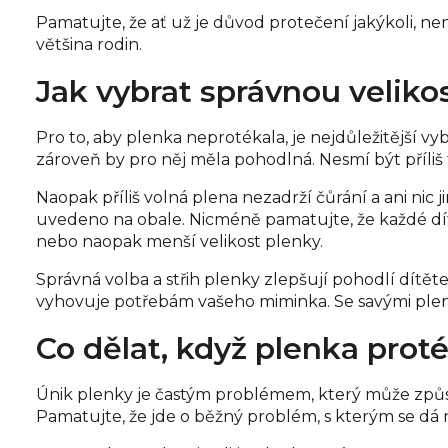
Pamatujte, že ať už je důvod protečení jakýkoli, ne
většina rodin.
Jak vybrat správnou velikos
Pro to, aby plenka neprotékala, je nejdůležitější vy
zároveň by pro něj měla pohodlná. Nesmí být příli
Naopak příliš volná plena nezadrží čůrání a ani nic
uvedeno na obale. Nicméně pamatujte, že každé dítě 
nebo naopak menší velikost plenky.
Správná volba a střih plenky zlepšují pohodlí dítěte
vyhovuje potřebám vašeho miminka. Se savými pl
Co dělat, když plenka prot
Únik plenky je častým problémem, který může způso
Pamatujte, že jde o běžný problém, s kterým se dá 