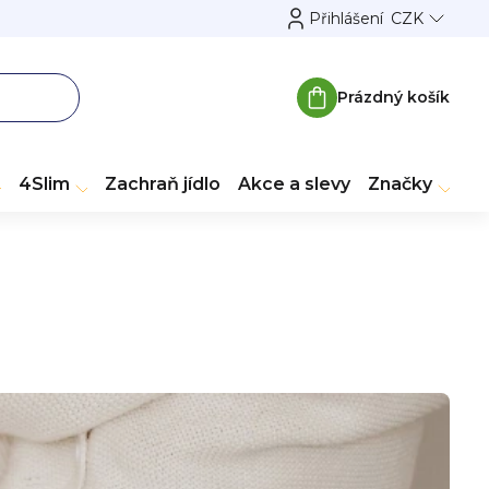
Přihlášení
CZK
Prázdný košík
Nákupní
košík
4Slim
Zachraň jídlo
Akce a slevy
Značky