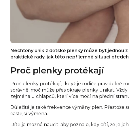
Nechtěný únik z dětské plenky může být jednou z ne
praktické rady, jak této nepříjemné situaci předch
Proč plenky protékají
Proč plenky protékají, i když je rodiče pravidelně 
správně, moč může přes okraje plenky unikat. Vždy se
zejména u chlapců, kteří více močí na přední stran
Důležitá je také frekvence výměny plen. Přestože s
častější výměna.
Dítě je možné naučit, aby poznalo, kdy cítí, že je