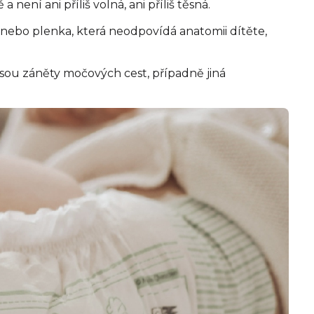
ení ani příliš volná, ani příliš těsná.
a nebo plenka, která neodpovídá anatomii dítěte,
 jsou záněty močových cest, případně jiná