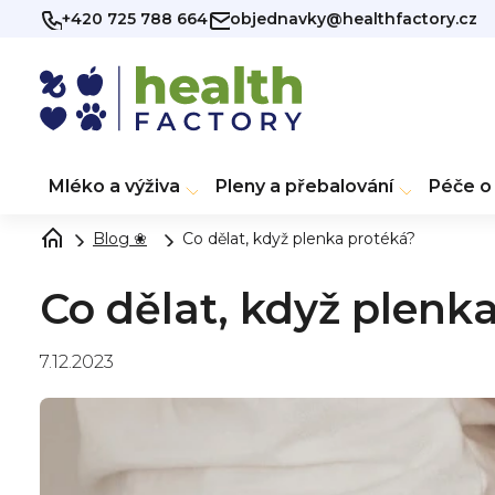
Přejít
+420 725 788 664
objednavky@healthfactory.cz
na
obsah
Mléko a výživa
Pleny a přebalování
Péče o 
Blog ❀
Co dělat, když plenka protéká?
Co dělat, když plenk
7.12.2023