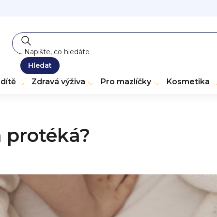
Hledat
dítě
Zdravá výživa
Pro mazlíčky
Kosmetika
a protéká?